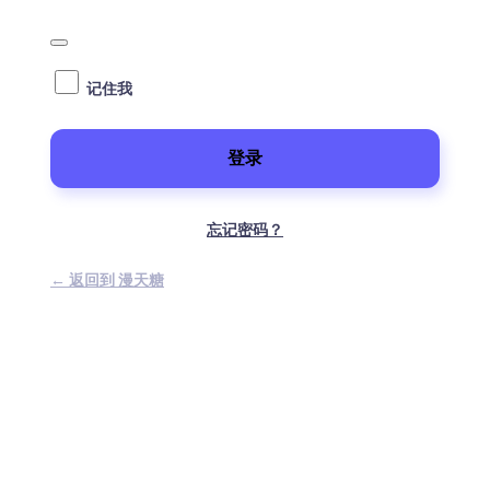
记住我
忘记密码？
← 返回到 漫天糖