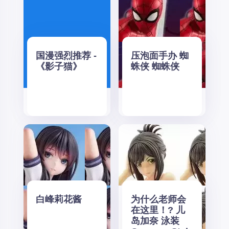
国漫强烈推荐 -
压泡面手办 蜘
《影子猫》
蛛侠 蜘蛛侠
白峰莉花酱
为什么老师会
在这里！? 儿
岛加奈 泳装