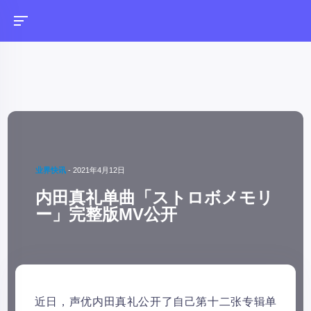
业界快讯
-
2021年4月12日
内田真礼单曲「ストロボメモリ
ー」完整版MV公开
近日，声优内田真礼公开了自己第十二张专辑单