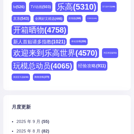
乐高
(5310)
tv
(526)
TV动画
(503)
亚马逊中国
(188)
京东
(543)
全网好文精选
(446)
剧场版
(268)
天猫精选
(180)
开箱晒物
(4758)
新人首贴请多指教
(1021)
本站首晒
(259)
欢迎来到乐高世界
(4570)
淘宝精选
(231)
玩模总动员
(4065)
经验攻略
(911)
购物攻略
(273)
美国亚马逊
(230)
月度更新
2025 年 9 月
(55)
2025 年 8 月
(82)