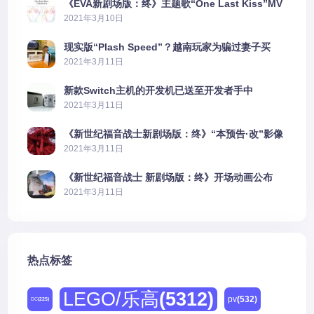
《EVA新剧场版：终》主题歌“One Last Kiss”MV
公布
2021年3月10日
现实版“Plash Speed”？越南玩家为骗过妻子买
PS5上演好戏
2021年3月11日
新款Switch主机的开发机已送至开发者手中
2021年3月11日
《新世纪福音战士新剧场版：终》“本预告·改”影像
公开
2021年3月11日
《新世纪福音战士 新剧场版：终》开场动画公布
2021年3月11日
热点标签
LEGO/乐高
(5312)
pv
(532)
DC
(225)