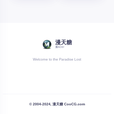
漫天糖
漫ACG!
Welcome to the Paradise Lost
© 2004-2024, 漫天糖 CooCG.com