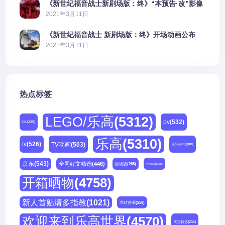
《新世纪福音战士新剧场版：终》“本预告·改”影像
公开
2021年3月11日
《新世纪福音战士 新剧场版：终》开场动画公布
2021年3月11日
热点标签
LEGO/乐高
(5312)
pv
(532)
DC
(225)
乐高
(5310)
tv
(526)
TV动画
(503)
亚马逊中国
(188)
京东
(543)
全网好文精选
(446)
剧场版
(268)
天猫精选
(180)
开箱晒物
(4758)
新人首贴请多指教
(1021)
本站首晒
(259)
欢迎来到乐高世界
(4570)
淘宝精选
(231)