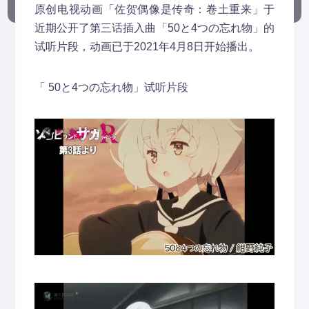
原创电视动画「佐贺偶像是传奇：卷土重来」于
近期公开了第三话插入曲「50と4つの忘れ物」的
试听片段，动画已于2021年4月8日开始播出。
「 50と4つの忘れ物」试听片段