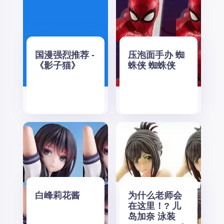
国漫强烈推荐 -
压泡面手办 蜘
《影子猫》
蛛侠 蜘蛛侠
白峰莉花酱
为什么老师会
在这里！? 儿
岛加奈 泳装