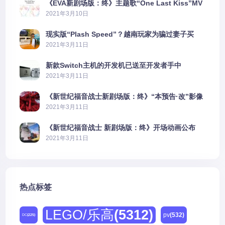
《EVA新剧场版：终》主题歌“One Last Kiss”MV
公布
2021年3月10日
现实版“Plash Speed”？越南玩家为骗过妻子买
PS5上演好戏
2021年3月11日
新款Switch主机的开发机已送至开发者手中
2021年3月11日
《新世纪福音战士新剧场版：终》“本预告·改”影像
公开
2021年3月11日
《新世纪福音战士 新剧场版：终》开场动画公布
2021年3月11日
热点标签
LEGO/乐高
(5312)
pv
(532)
DC
(225)