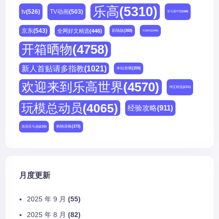
乐高
(5310)
tv
(526)
TV动画
(503)
亚马逊中国
(188)
京东
(543)
全网好文精选
(446)
剧场版
(268)
天猫精选
(180)
开箱晒物
(4758)
新人首贴请多指教
(1021)
本站首晒
(259)
欢迎来到乐高世界
(4570)
淘宝精选
(231)
玩模总动员
(4065)
经验攻略
(911)
购物攻略
(273)
美国亚马逊
(230)
月度更新
2025 年 9 月
(55)
2025 年 8 月
(82)