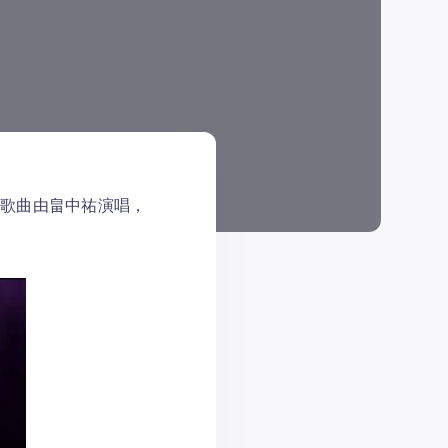
，该歌曲由畠中祐演唱，