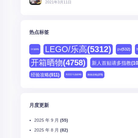
2021年3月11日
热点标签
LEGO/乐高
(5312)
pv
(532)
t
DC
(225)
开箱晒物
(4758)
新人首贴请多指教
(1
经验攻略
(911)
购物攻略
(273)
美国亚马逊
(230)
月度更新
2025 年 9 月
(55)
2025 年 8 月
(82)