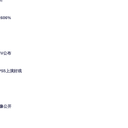
开
606%
MV公布
PS5上演好戏
影像公开