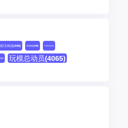
网好文精选
(446)
剧场版
(268)
天猫精选
(180)
玩模总动员
(4065)
231)