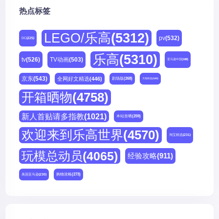
热点标签
LEGO/乐高
(5312)
pv
(532)
DC
(225)
乐高
(5310)
tv
(526)
TV动画
(503)
亚马逊中国
(188)
京东
(543)
全网好文精选
(446)
剧场版
(268)
天猫精选
(180)
开箱晒物
(4758)
新人首贴请多指教
(1021)
本站首晒
(259)
欢迎来到乐高世界
(4570)
淘宝精选
(231)
玩模总动员
(4065)
经验攻略
(911)
购物攻略
(273)
美国亚马逊
(230)