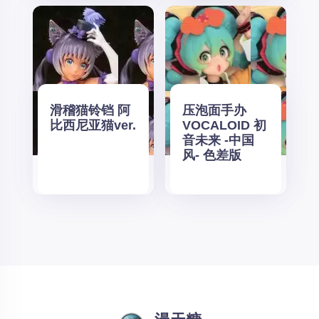
滑稽猫铃铛 阿
压泡面手办
比西尼亚猫ver.
VOCALOID 初
音未来 -中国
风- 色差版