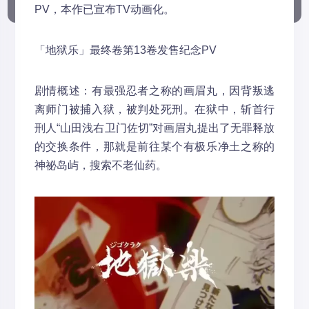
PV，本作已宣布TV动画化。
「地狱乐」最终卷第13卷发售纪念PV
剧情概述：有最强忍者之称的画眉丸，因背叛逃
离师门被捕入狱，被判处死刑。在狱中，斩首行
刑人“山田浅右卫门佐切”对画眉丸提出了无罪释放
的交换条件，那就是前往某个有极乐净土之称的
神祕岛屿，搜索不老仙药。