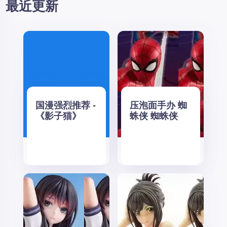
最近更新
国漫强烈推荐 -
压泡面手办 蜘
《影子猫》
蛛侠 蜘蛛侠