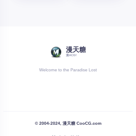
漫天糖
漫ACG!
Welcome to the Paradise Lost
© 2004-2024, 漫天糖 CooCG.com