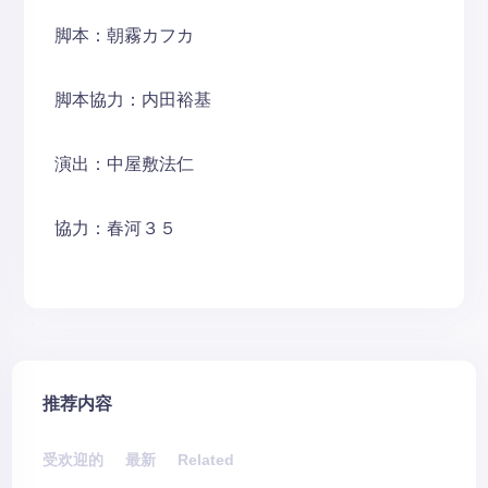
脚本：朝霧カフカ
脚本協力：内田裕基
演出：中屋敷法仁
協力：春河３５
推荐内容
受欢迎的
最新
Related