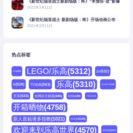
《新世纪福音战士新剧场版：终》“本预告·改”影像
公开
2021年3月11日
《新世纪福音战士 新剧场版：终》开场动画公布
2021年3月11日
热点标签
LEGO/乐高
(5312)
pv
(532)
DC
(225)
乐高
(5310)
tv
(526)
TV动画
(503)
亚马逊中国
(188)
京东
(543)
全网好文精选
(446)
剧场版
(268)
天猫精选
(180)
开箱晒物
(4758)
新人首贴请多指教
(1021)
本站首晒
(259)
欢迎来到乐高世界
(4570)
淘宝精选
(231)