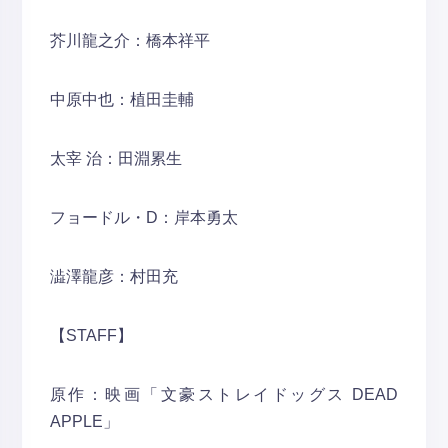
芥川龍之介：橋本祥平
中原中也：植田圭輔
太宰 治：田淵累生
フョードル・D：岸本勇太
澁澤龍彦：村田充
【STAFF】
原作：映画「文豪ストレイドッグス DEAD
APPLE」