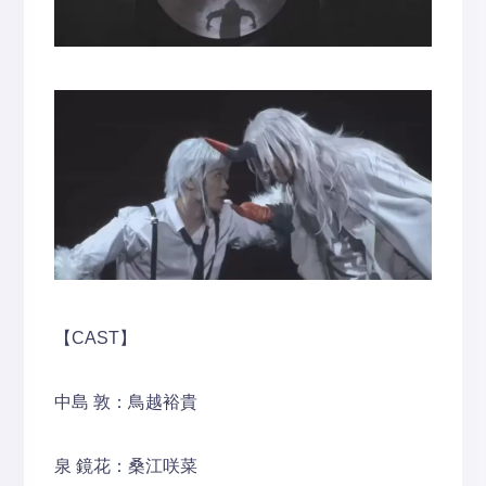
【CAST】
中島 敦：鳥越裕貴
泉 鏡花：桑江咲菜