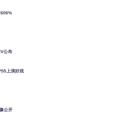
606%
MV公布
PS5上演好戏
影像公开