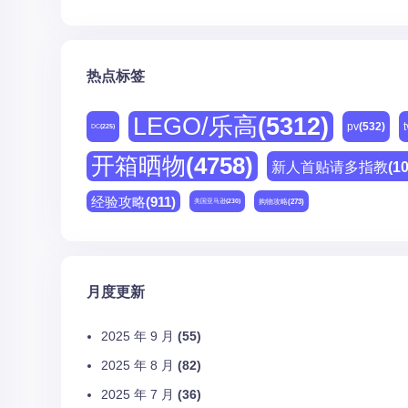
热点标签
LEGO/乐高
(5312)
pv
(532)
t
DC
(225)
开箱晒物
(4758)
新人首贴请多指教
(1
经验攻略
(911)
购物攻略
(273)
美国亚马逊
(230)
月度更新
2025 年 9 月
(55)
2025 年 8 月
(82)
2025 年 7 月
(36)