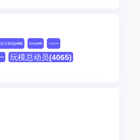
网好文精选
(446)
剧场版
(268)
天猫精选
(180)
玩模总动员
(4065)
231)