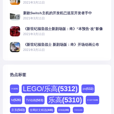
PS5上演好戏
2021年3月11日
新款Switch主机的开发机已送至开发者手中
2021年3月11日
《新世纪福音战士新剧场版：终》“本预告·改”影像
公开
2021年3月11日
《新世纪福音战士 新剧场版：终》开场动画公布
2021年3月11日
热点标签
LEGO/乐高
(5312)
pv
(532)
DC
(225)
乐高
(5310)
tv
(526)
TV动画
(503)
亚马逊中国
(188)
京东
(543)
全网好文精选
(446)
剧场版
(268)
天猫精选
(180)