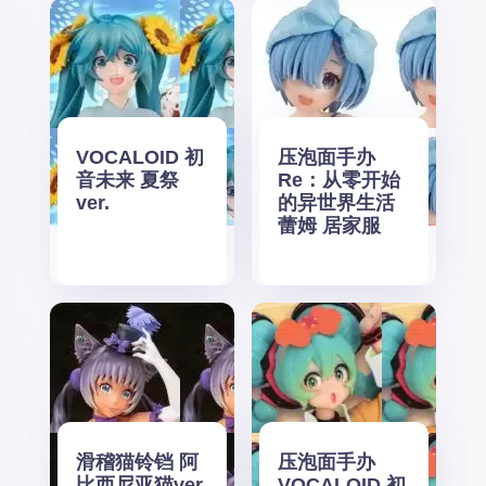
VOCALOID 初
压泡面手办
音未来 夏祭
Re：从零开始
ver.
的异世界生活
蕾姆 居家服
滑稽猫铃铛 阿
压泡面手办
比西尼亚猫ver.
VOCALOID 初