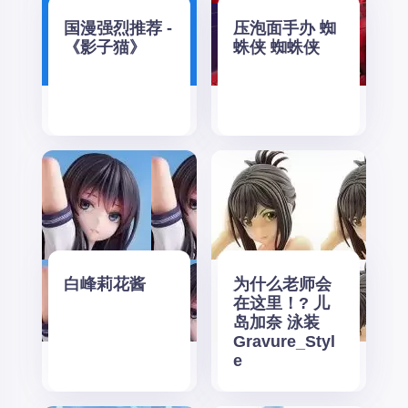
国漫强烈推荐 -
压泡面手办 蜘
《影子猫》
蛛侠 蜘蛛侠
白峰莉花酱
为什么老师会
在这里！? 儿
岛加奈 泳装
Gravure_Styl
e