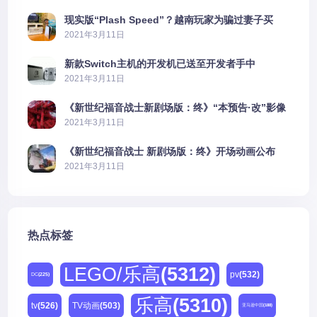
现实版“Plash Speed”？越南玩家为骗过妻子买
PS5上演好戏
2021年3月11日
新款Switch主机的开发机已送至开发者手中
2021年3月11日
《新世纪福音战士新剧场版：终》“本预告·改”影像
公开
2021年3月11日
《新世纪福音战士 新剧场版：终》开场动画公布
2021年3月11日
热点标签
LEGO/乐高
(5312)
pv
(532)
DC
(225)
乐高
(5310)
tv
(526)
TV动画
(503)
亚马逊中国
(188)