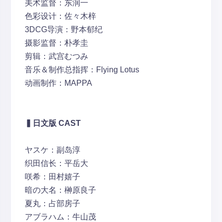
美术监督：东润一
色彩设计：佐々木梓
3DCG导演：野本郁纪
摄影监督：朴孝圭
剪辑：武宫むつみ
音乐＆制作总指挥：Flying Lotus
动画制作：MAPPA
▍
日文版 CAST
ヤスケ：副岛淳
织田信长：平岳大
咲希：田村嬉子
暗の大名：榊原良子
夏丸：占部房子
アブラハム：牛山茂