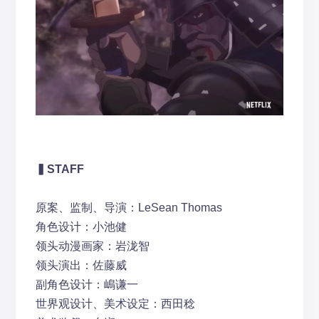
▍
STAFF
原案、监制、导演：LeSean Thomas
角色设计：小池健
领头动漫画家：岩泷智
领头演出：佐藤威
副角色设计：嶋谦一
世界观设计、美术设定：西田稔