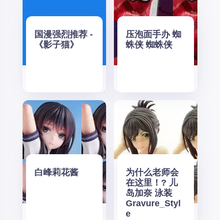
国漫强烈推荐 -
压泡面手办 蜘
《影子猫》
蛛侠 蜘蛛侠
白峰莉花酱
为什么老师会
在这里！? 儿
岛加奈 泳装
Gravure_Styl
e