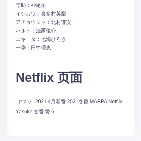
守助：神尾佑
イシカワ：喜多村英梨
アチョウジャ：北村谦次
ハルト：洼冢俊介
ニキータ：七海ひろき
一华：田中理恵
Netflix 页面
-ヤスケ-
2021 4月新番
2021春番
MAPPA
Netflix
Yasuke
春番
赞 6