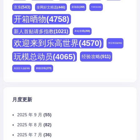
京东
(543)
全网好文精选
(446)
剧场版
(268)
天猫精选
(180)
开箱晒物
(4758)
新人首贴请多指教
(1021)
本站首晒
(259)
欢迎来到乐高世界
(4570)
淘宝精选
(231)
玩模总动员
(4065)
经验攻略
(911)
购物攻略
(273)
美国亚马逊
(230)
月度更新
2025 年 9 月
(55)
2025 年 8 月
(82)
2025 年 7 月
(36)