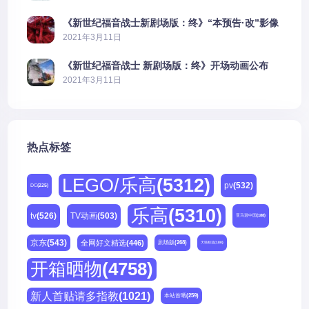
《新世纪福音战士新剧场版：终》“本预告·改”影像
公开
2021年3月11日
《新世纪福音战士 新剧场版：终》开场动画公布
2021年3月11日
热点标签
LEGO/乐高
(5312)
pv
(532)
DC
(225)
乐高
(5310)
tv
(526)
TV动画
(503)
亚马逊中国
(188)
京东
(543)
全网好文精选
(446)
剧场版
(268)
天猫精选
(180)
开箱晒物
(4758)
新人首贴请多指教
(1021)
本站首晒
(259)