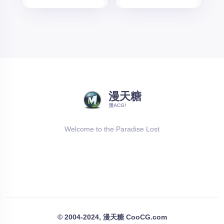
漫天糖
漫ACG!
Welcome to the Paradise Lost
© 2004-2024, 漫天糖 CooCG.com