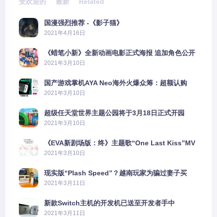
受欢迎的
最新
Related
国漫强烈推荐 -《影子猫》
2021年4月16日
《蜡笔小新》全新动画电影正式海报 追加角色公开
2021年3月10日
国产游戏掌机AYA Neo海外火爆众筹：超额认购
2606%
2021年3月10日
超级任天堂世界主题公园将于3月18日正式开园
2021年3月10日
《EVA新剧场版：终》主题歌“One Last Kiss”MV
公布
2021年3月10日
现实版“Plash Speed”？越南玩家为骗过妻子买
PS5上演好戏
2021年3月11日
新款Switch主机的开发机已送至开发者手中
2021年3月11日