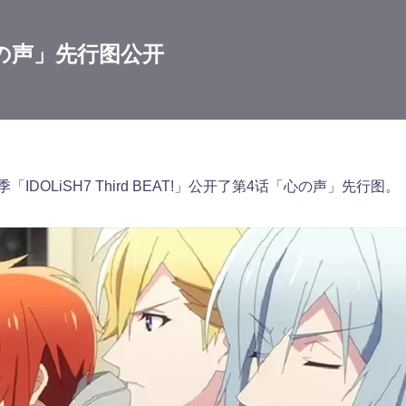
「心の声」先行图公开
季「IDOLiSH7 Third BEAT!」公开了第4话「心の声」先行图。