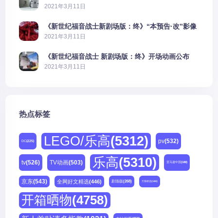
2021年3月11日
《新世纪福音战士新剧场版：终》“本预告·改”影像
公开
2021年3月11日
《新世纪福音战士 新剧场版：终》开场动画公布
2021年3月11日
热点标签
LEGO/乐高
(5312)
pv
(532)
DC
(225)
乐高
(5310)
tv
(526)
TV动画
(503)
亚马逊中国
(188)
京东
(543)
全网好文精选
(446)
剧场版
(268)
天猫精选
(180)
开箱晒物
(4758)