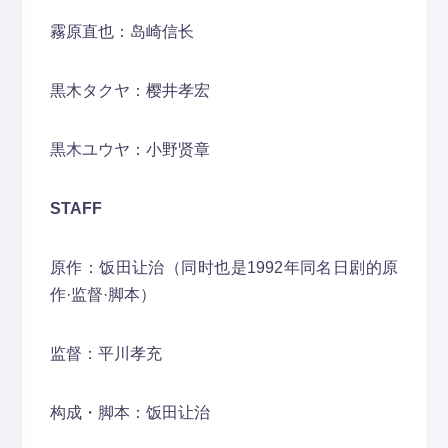
霧原直也：岛崎信长
黒木タクヤ：樱井孝宏
黒木ユウヤ：小野贤章
STAFF
原作：饭田让治（同时也是1992年同名日剧的原
作·监督·脚本）
监督：平川孝充
构成・脚本：饭田让治