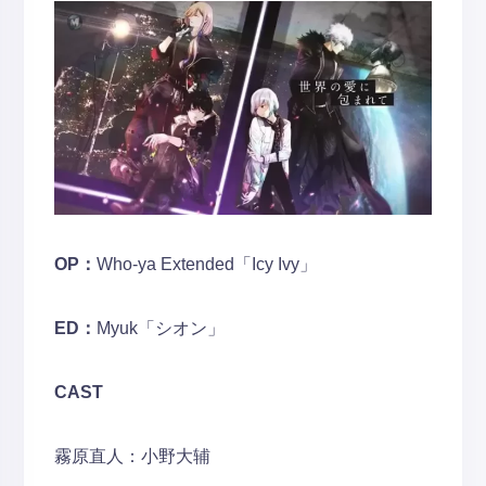
OP：
Who-ya Extended「Icy Ivy」
ED：
Myuk「シオン」
CAST
霧原直人：小野大辅