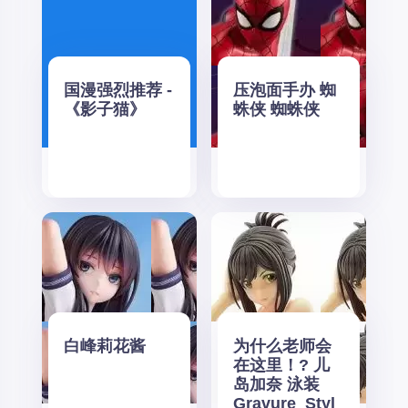
国漫强烈推荐 -
压泡面手办 蜘
《影子猫》
蛛侠 蜘蛛侠
白峰莉花酱
为什么老师会
在这里！? 儿
岛加奈 泳装
Gravure_Styl