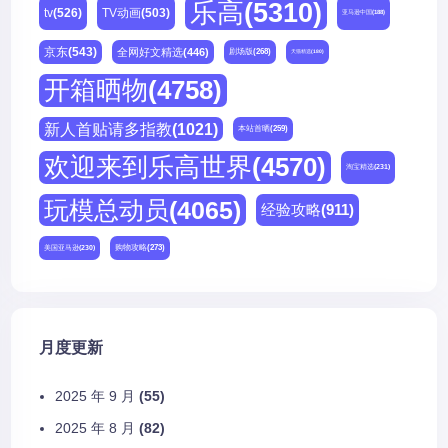
乐高
(5310)
tv
(526)
TV动画
(503)
亚马逊中国
(188)
京东
(543)
全网好文精选
(446)
剧场版
(268)
天猫精选
(180)
开箱晒物
(4758)
新人首贴请多指教
(1021)
本站首晒
(259)
欢迎来到乐高世界
(4570)
淘宝精选
(231)
玩模总动员
(4065)
经验攻略
(911)
购物攻略
(273)
美国亚马逊
(230)
月度更新
2025 年 9 月
(55)
2025 年 8 月
(82)