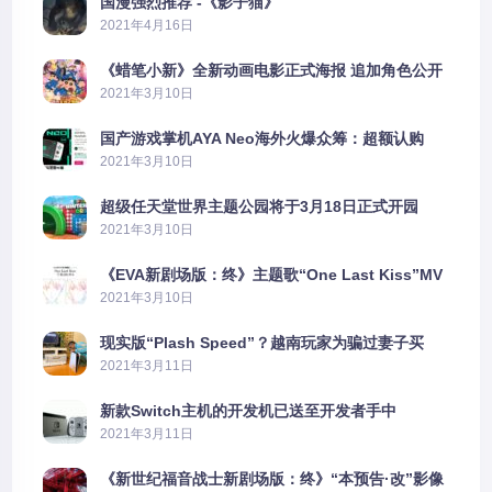
国漫强烈推荐 -《影子猫》
2021年4月16日
《蜡笔小新》全新动画电影正式海报 追加角色公开
2021年3月10日
国产游戏掌机AYA Neo海外火爆众筹：超额认购
2606%
2021年3月10日
超级任天堂世界主题公园将于3月18日正式开园
2021年3月10日
《EVA新剧场版：终》主题歌“One Last Kiss”MV
公布
2021年3月10日
现实版“Plash Speed”？越南玩家为骗过妻子买
PS5上演好戏
2021年3月11日
新款Switch主机的开发机已送至开发者手中
2021年3月11日
《新世纪福音战士新剧场版：终》“本预告·改”影像