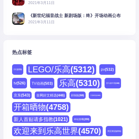
公开
2021年3月11日
《新世纪福音战士 新剧场版：终》开场动画公布
2021年3月11日
热点标签
LEGO/乐高
(5312)
pv
(532)
DC
(225)
乐高
(5310)
tv
(526)
TV动画
(503)
亚马逊中国
(188)
京东
(543)
全网好文精选
(446)
剧场版
(268)
天猫精选
(180)
开箱晒物
(4758)
新人首贴请多指教
(1021)
本站首晒
(259)
欢迎来到乐高世界
(4570)
淘宝精选
(231)