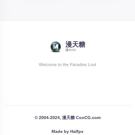
漫天糖
漫ACG!
Welcome to the Paradise Lost
© 2004-2024, 漫天糖 CooCG.com
Made by Halfpx