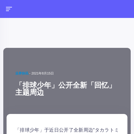
业界快讯
-
2021年8月15日
「排球少年」公开全新「回忆」
主题周边
「排球少年」于近日公开了全新周边“タカラトミ