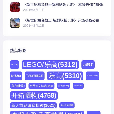
《新世纪福音战士新剧场版：终》“本预告·改”影像
公开
2021年3月11日
《新世纪福音战士 新剧场版：终》开场动画公布
2021年3月11日
热点标签
LEGO/乐高
(5312)
pv
(532)
DC
(225)
乐高
(5310)
tv
(526)
TV动画
(503)
亚马逊中国
(188)
京东
(543)
全网好文精选
(446)
剧场版
(268)
天猫精选
(180)
开箱晒物
(4758)
新人首贴请多指教
(1021)
本站首晒
(259)