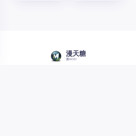
漫天糖
漫ACG!
Welcome to the Paradise Lost
© 2004-2024, 漫天糖 CooCG.com