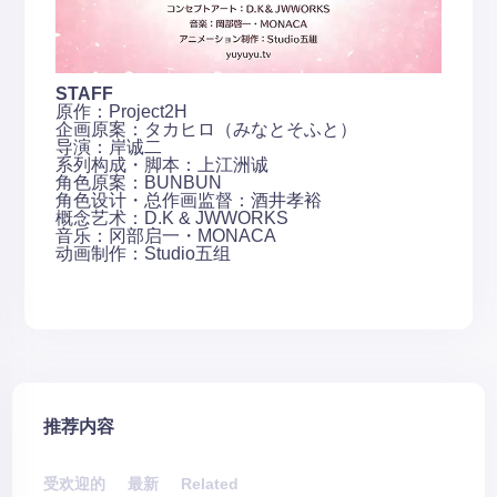
STAFF
原作：Project2H
企画原案：タカヒロ（みなとそふと）
导演：岸诚二
系列构成・脚本：上江洲诚
角色原案：BUNBUN
角色设计・总作画监督：酒井孝裕
概念艺术：D.K & JWWORKS
音乐：冈部启一・MONACA
动画制作：Studio五组
推荐内容
受欢迎的
最新
Related