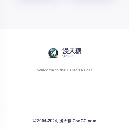
漫天糖
漫ACG!
Welcome to the Paradise Lost
© 2004-2024, 漫天糖 CooCG.com