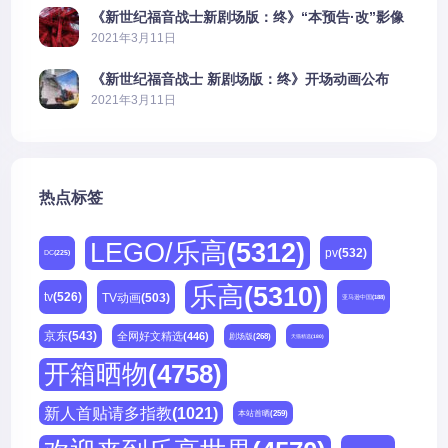
《新世纪福音战士新剧场版：终》“本预告·改”影像
公开
2021年3月11日
《新世纪福音战士 新剧场版：终》开场动画公布
2021年3月11日
热点标签
LEGO/乐高
(5312)
pv
(532)
DC
(225)
乐高
(5310)
tv
(526)
TV动画
(503)
亚马逊中国
(188)
京东
(543)
全网好文精选
(446)
剧场版
(268)
天猫精选
(180)
开箱晒物
(4758)
新人首贴请多指教
(1021)
本站首晒
(259)