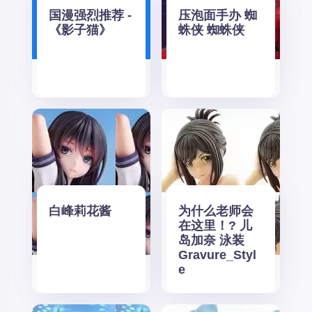
国漫强烈推荐 -
压泡面手办 蜘
《影子猫》
蛛侠 蜘蛛侠
白峰莉花酱
为什么老师会
在这里！? 儿
岛加奈 泳装
Gravure_Styl
e