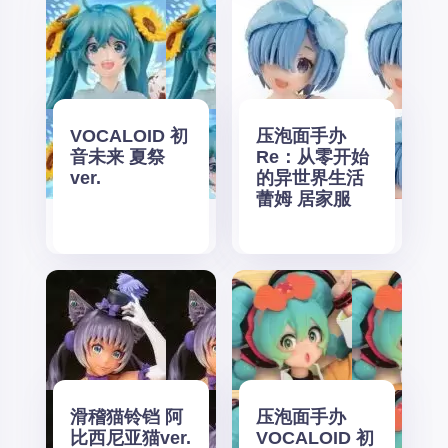
VOCALOID 初
压泡面手办
音未来 夏祭
Re：从零开始
ver.
的异世界生活
蕾姆 居家服
滑稽猫铃铛 阿
压泡面手办
比西尼亚猫ver.
VOCALOID 初