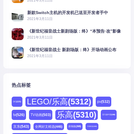
2021年3月11日
新款Switch主机的开发机已送至开发者手中
2021年3月11日
《新世纪福音战士新剧场版：终》“本预告·改”影像
公开
2021年3月11日
《新世纪福音战士 新剧场版：终》开场动画公布
2021年3月11日
热点标签
LEGO/乐高
(5312)
pv
(532)
DC
(225)
乐高
(5310)
tv
(526)
TV动画
(503)
亚马逊中国
(188)
京东
(543)
全网好文精选
(446)
剧场版
(268)
天猫精选
(180)