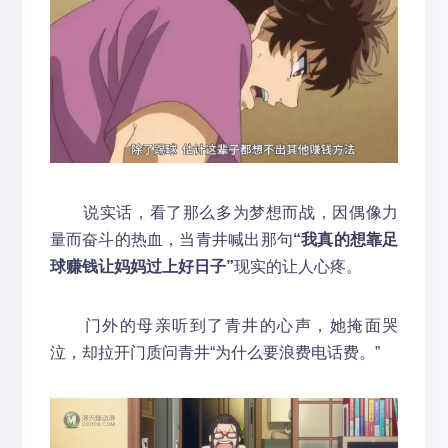
说实话，看了那么多为梦想而战，因偶像力
量而奋斗的热血，当青井喊出那句
“
我真的想靠足
球赚钱让妈妈过上好日子
”
现实的让人心疼。
门外的母亲听到了青井的心声，她掩面哭
泣，却拉开门质问青井“为什么要浪费电话费。”