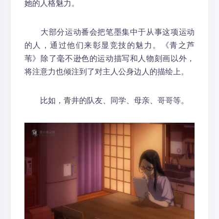
她的人格魅力。
大部分运动番会把笔墨集中于从事这项运动
的人，通过他们来彰显竞技的魅力。《青之芦
苇》除了毫不逊色的运动描写和人物刻画以外，
将注意力也倾注到了对主人公身边人的描绘上。
比如，青井的队友、同学、母亲、哥哥等。