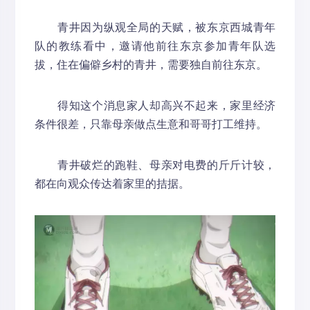
青井因为纵观全局的天赋，被东京西城青年
队的教练看中，邀请他前往东京参加青年队选
拔，住在偏僻乡村的青井，需要独自前往东京。
得知这个消息家人却高兴不起来，家里经济
条件很差，只靠母亲做点生意和哥哥打工维持。
青井破烂的跑鞋、母亲对电费的斤斤计较，
都在向观众传达着家里的拮据。