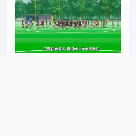
青井在参加选拔的前期，其无视战术的习
惯，让队友抱怨不已，但大家为了胜利，都会快
速调整好情绪。
同样当青井为了胜利放弃射门，踢出漂亮的
一记传球，队友立刻投来赞赏的眼光。看，就是
这么纯粹。