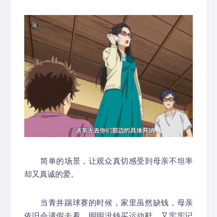
简单的场景，让观众真切感受到母亲不坦率
却又真诚的爱。
当青井踢球赛的时候，家里虽然缺钱，母亲
依旧会请假去看，明明没钱买运动鞋，又牢牢记