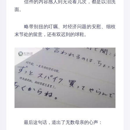
信件的内容感人到无论看几次，都是以泪洗
面。
略带别扭的叮嘱、对经济问题的安慰、细枝
末节处的留意，还有双迟到的球鞋。
最后这句话，道出了无数母亲的心声：