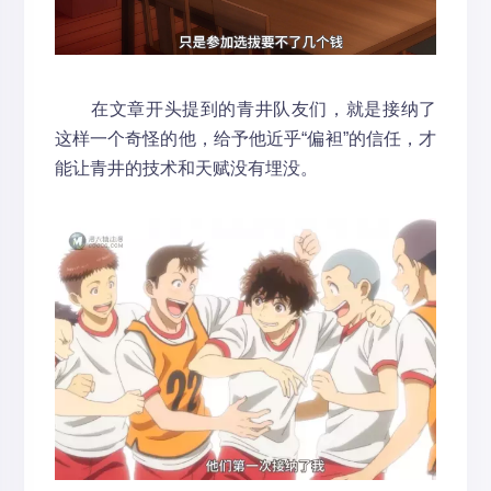
在文章开头提到的青井队友们，就是接纳了
这样一个奇怪的他，给予他近乎“偏袒”的信任，才
能让青井的技术和天赋没有埋没。