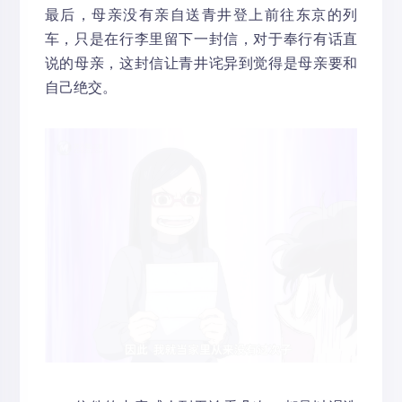
最后，母亲没有亲自送青井登上前往东京的列
车，只是在行李里留下一封信，对于奉行有话直
说的母亲，这封信让青井诧异到觉得是母亲要和
自己绝交。