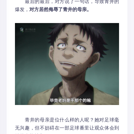
最后的最后，对方说了一句话，导致青井的
爆发，
对方居然侮辱了青井的母亲。
青井的母亲是位什么样的人呢？她对足球毫
无兴趣，但不妨碍在一部足球番里让观众体会到