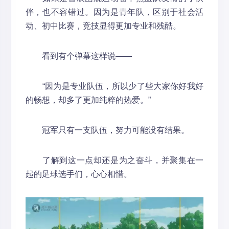
伴，也不容错过。因为是青年队，区别于社会活
动、初中比赛，竞技显得更加专业和残酷。
看到有个弹幕这样说——
“因为是专业队伍，所以少了些大家你好我好
的畅想，却多了更加纯粹的热爱。”
冠军只有一支队伍，努力可能没有结果。
了解到这一点却还是为之奋斗，并聚集在一
起的足球选手们，心心相惜。