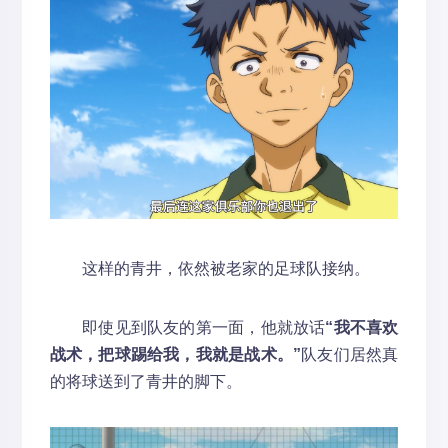
这样的青井，依然被老家的足球队接纳。
即使见到队友的第一面，他就放话
“
我不喜欢
战术，把球踢给我，我就是战术。
”
队友们居然真
的将球送到了青井的脚下。