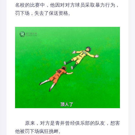
名校的比赛中，他因对对方球员采取暴力行为，
罚下场，失去了保送资格。
原来，对方是青井曾经俱乐部的队友，想害
他被罚下场疯狂挑衅。