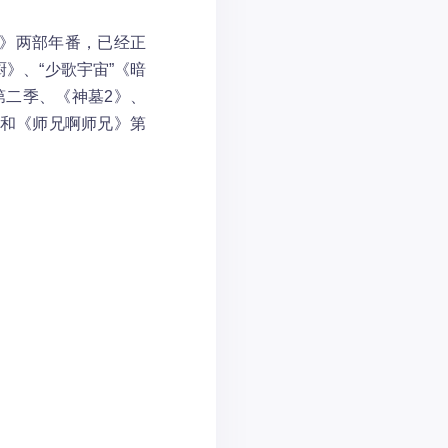
神》两部年番，已经正
》、“少歌宇宙”《暗
第二季、《神墓2》、
》和《师兄啊师兄》第