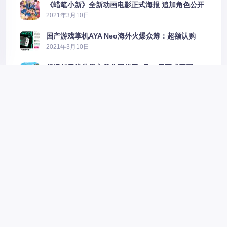
《蜡笔小新》全新动画电影正式海报 追加角色公开
2021年3月10日
国产游戏掌机AYA Neo海外火爆众筹：超额认购
2606%
2021年3月10日
超级任天堂世界主题公园将于3月18日正式开园
2021年3月10日
《EVA新剧场版：终》主题歌“One Last Kiss”MV
公布
2021年3月10日
现实版“Plash Speed”？越南玩家为骗过妻子买
PS5上演好戏
2021年3月11日
新款Switch主机的开发机已送至开发者手中
2021年3月11日
《新世纪福音战士新剧场版：终》“本预告·改”影像
公开
2021年3月11日
《新世纪福音战士 新剧场版：终》开场动画公布