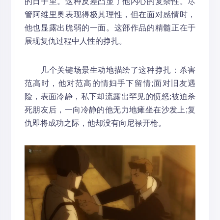
的日子里。这种反差凸显了他内心的复杂性。尽
管阿维里奥表现得极其理性，但在面对感情时，
他也显露出脆弱的一面。这部作品的精髓正在于
展现复仇过程中人性的挣扎。
几个关键场景生动地描绘了这种挣扎：杀害
范高时，他对范高的情妇手下留情;面对旧友遇
险，表面冷静，私下却流露出罕见的愤怒;被迫杀
死朋友后，一向冷静的他无力地瘫坐在沙发上;复
仇即将成功之际，他却没有向尼禄开枪。