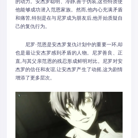
的动力。安杰罗聪明、冷静,善于伪装,这些特质使
他能够成功潜入范恩家族。然而,他内心充满矛盾
和痛苦,特别是在与尼罗成为朋友后,他开始质疑自
己的复仇行为。
尼罗·范恩是安杰罗复仇计划中的重要一环,却
也是最让安杰罗感到矛盾的人物。尼罗善良、正
直,与其父亲范恩的残忍形成鲜明对比。尼罗对安
杰罗的信任和友谊,让安杰罗产生了动摇,这为剧情
增添了更多层次。