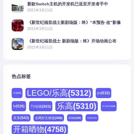
新款Switch主机的开发机已送至开发者手中
2021年3月11日
《新世纪福音战士新剧场版：终》“本预告·改”影像
公开
2021年3月11日
《新世纪福音战士 新剧场版：终》开场动画公布
2021年3月11日
热点标签
LEGO/乐高
(5312)
pv
(532)
DC
(225)
乐高
(5310)
tv
(526)
TV动画
(503)
亚马逊中国
(188)
京东
(543)
全网好文精选
(446)
剧场版
(268)
天猫精选
(180)
开箱晒物
(4758)