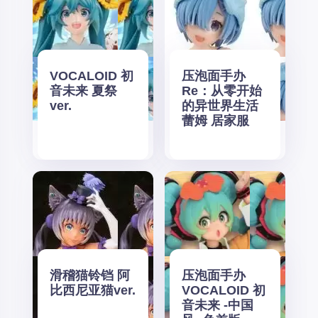
VOCALOID 初
压泡面手办
音未来 夏祭
Re：从零开始
ver.
的异世界生活
蕾姆 居家服
滑稽猫铃铛 阿
压泡面手办
比西尼亚猫ver.
VOCALOID 初
音未来 -中国