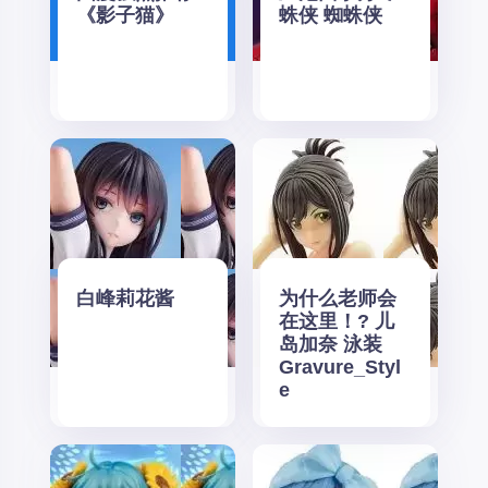
《影子猫》
蛛侠 蜘蛛侠
白峰莉花酱
为什么老师会
在这里！? 儿
岛加奈 泳装
Gravure_Styl
e