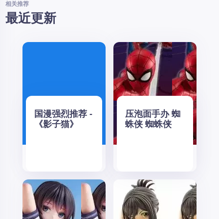
相关推荐
最近更新
国漫强烈推荐 -
压泡面手办 蜘
《影子猫》
蛛侠 蜘蛛侠