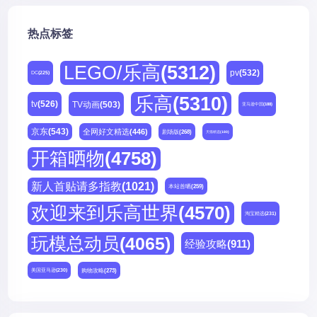
热点标签
LEGO/乐高
(5312)
pv
(532)
DC
(225)
乐高
(5310)
tv
(526)
TV动画
(503)
亚马逊中国
(188)
京东
(543)
全网好文精选
(446)
剧场版
(268)
天猫精选
(180)
开箱晒物
(4758)
新人首贴请多指教
(1021)
本站首晒
(259)
欢迎来到乐高世界
(4570)
淘宝精选
(231)
玩模总动员
(4065)
经验攻略
(911)
购物攻略
(273)
美国亚马逊
(230)