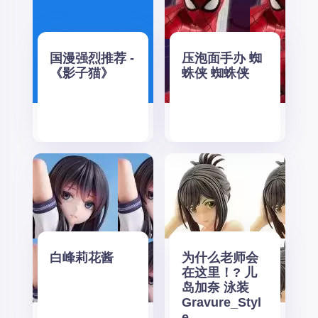
国漫强烈推荐 -
压泡面手办 蜘
《影子猫》
蛛侠 蜘蛛侠
白峰莉花酱
为什么老师会
在这里！? 儿
岛加奈 泳装
Gravure_Styl
e