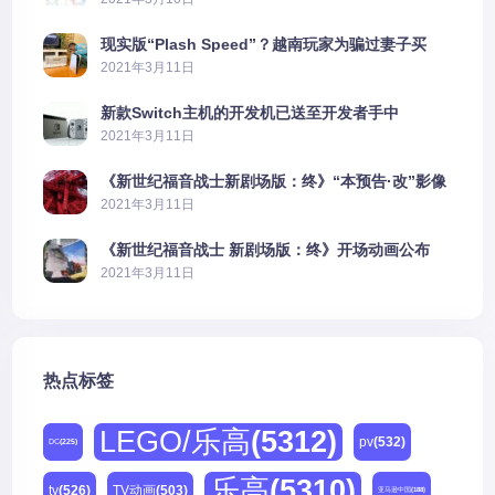
现实版“Plash Speed”？越南玩家为骗过妻子买
PS5上演好戏
2021年3月11日
新款Switch主机的开发机已送至开发者手中
2021年3月11日
《新世纪福音战士新剧场版：终》“本预告·改”影像
公开
2021年3月11日
《新世纪福音战士 新剧场版：终》开场动画公布
2021年3月11日
热点标签
LEGO/乐高
(5312)
pv
(532)
DC
(225)
乐高
(5310)
tv
(526)
TV动画
(503)
亚马逊中国
(188)