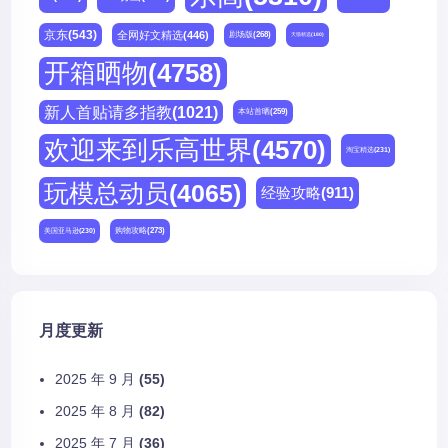
京东
(543)
全网好文精选
(446)
剧场版
(268)
天猫精选
(180)
开箱晒物
(4758)
新人首贴请多指教
(1021)
本站首晒
(259)
欢迎来到乐高世界
(4570)
淘宝精选
(231)
玩模总动员
(4065)
经验攻略
(911)
购物攻略
(273)
美国亚马逊
(230)
月度更新
2025 年 9 月
(55)
2025 年 8 月
(82)
2025 年 7 月
(36)