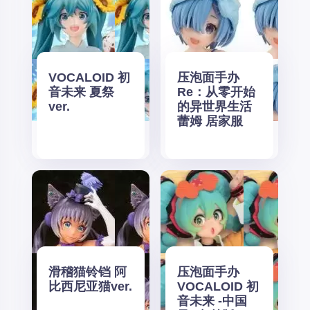
VOCALOID 初
压泡面手办
音未来 夏祭
Re：从零开始
ver.
的异世界生活
蕾姆 居家服
滑稽猫铃铛 阿
压泡面手办
比西尼亚猫ver.
VOCALOID 初
音未来 -中国