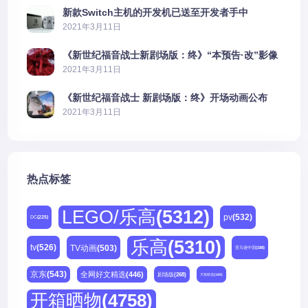
新款Switch主机的开发机已送至开发者手中
2021年3月11日
《新世纪福音战士新剧场版：终》“本预告·改”影像
公开
2021年3月11日
《新世纪福音战士 新剧场版：终》开场动画公布
2021年3月11日
热点标签
LEGO/乐高
(5312)
pv
(532)
DC
(225)
乐高
(5310)
tv
(526)
TV动画
(503)
亚马逊中国
(188)
京东
(543)
全网好文精选
(446)
剧场版
(268)
天猫精选
(180)
开箱晒物
(4758)