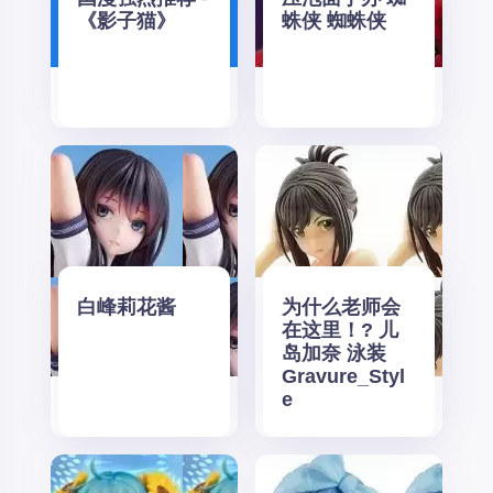
《影子猫》
蛛侠 蜘蛛侠
白峰莉花酱
为什么老师会
在这里！? 儿
岛加奈 泳装
Gravure_Styl
e