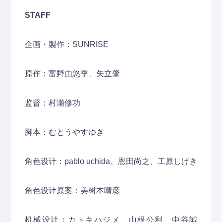
STAFF
企画・製作：SUNRISE
原作：富野由悠季、矢立肇
监督：村瀬修功
脚本：むとうやすゆき
角色设计：pablo uchida、恩田尚之、工原しげき
角色设计原案：美树本晴彦
机械设计：カトキハジメ、山根公利、中谷誠