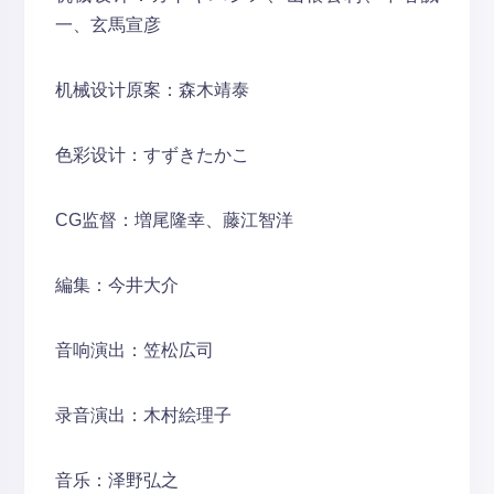
一、玄馬宣彦
机械设计原案：森木靖泰
色彩设计：すずきたかこ
CG监督：増尾隆幸、藤江智洋
編集：今井大介
音响演出：笠松広司
录音演出：木村絵理子
音乐：泽野弘之