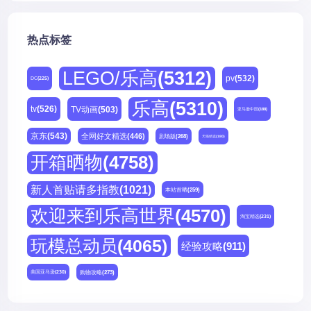
热点标签
LEGO/乐高
(5312)
pv
(532)
DC
(225)
乐高
(5310)
tv
(526)
TV动画
(503)
亚马逊中国
(188)
京东
(543)
全网好文精选
(446)
剧场版
(268)
天猫精选
(180)
开箱晒物
(4758)
新人首贴请多指教
(1021)
本站首晒
(259)
欢迎来到乐高世界
(4570)
淘宝精选
(231)
玩模总动员
(4065)
经验攻略
(911)
购物攻略
(273)
美国亚马逊
(230)