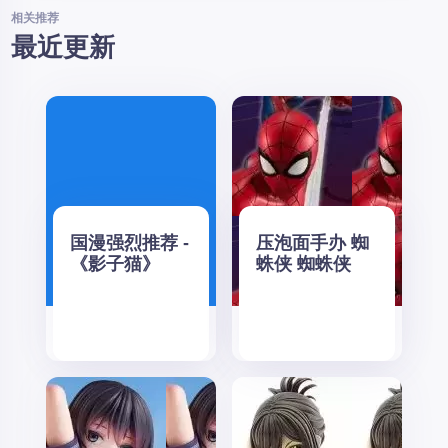
相关推荐
最近更新
国漫强烈推荐 -
压泡面手办 蜘
《影子猫》
蛛侠 蜘蛛侠