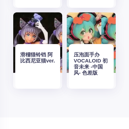
滑稽猫铃铛 阿
压泡面手办
比西尼亚猫ver.
VOCALOID 初
音未来 -中国
风- 色差版