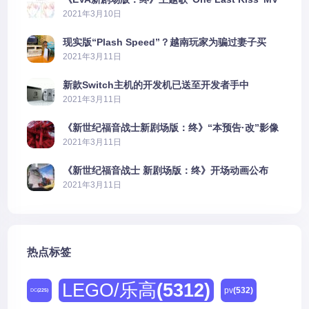
公布
2021年3月10日
现实版“Plash Speed”？越南玩家为骗过妻子买
PS5上演好戏
2021年3月11日
新款Switch主机的开发机已送至开发者手中
2021年3月11日
《新世纪福音战士新剧场版：终》“本预告·改”影像
公开
2021年3月11日
《新世纪福音战士 新剧场版：终》开场动画公布
2021年3月11日
热点标签
LEGO/乐高
(5312)
pv
(532)
DC
(225)