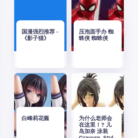
国漫强烈推荐 -
压泡面手办 蜘
《影子猫》
蛛侠 蜘蛛侠
白峰莉花酱
为什么老师会
在这里！? 儿
岛加奈 泳装
Gravure_Styl