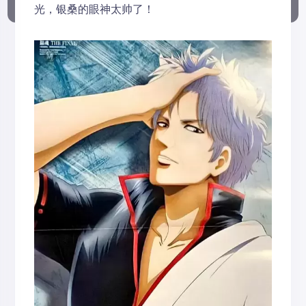
光，银桑的眼神太帅了！