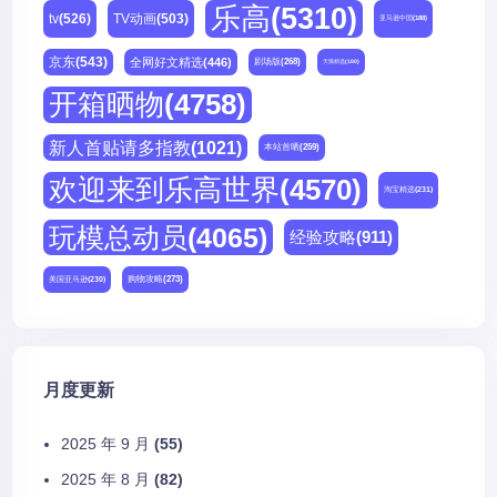
乐高
(5310)
tv
(526)
TV动画
(503)
亚马逊中国
(188)
京东
(543)
全网好文精选
(446)
剧场版
(268)
天猫精选
(180)
开箱晒物
(4758)
新人首贴请多指教
(1021)
本站首晒
(259)
欢迎来到乐高世界
(4570)
淘宝精选
(231)
玩模总动员
(4065)
经验攻略
(911)
购物攻略
(273)
美国亚马逊
(230)
月度更新
2025 年 9 月
(55)
2025 年 8 月
(82)