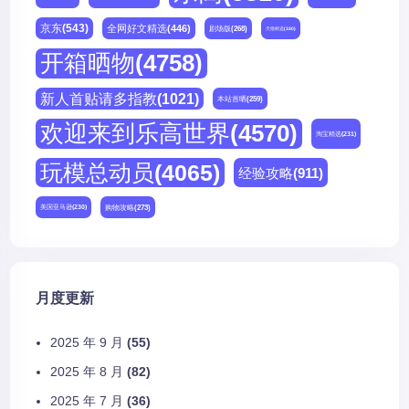
京东
(543)
全网好文精选
(446)
剧场版
(268)
天猫精选
(180)
开箱晒物
(4758)
新人首贴请多指教
(1021)
本站首晒
(259)
欢迎来到乐高世界
(4570)
淘宝精选
(231)
玩模总动员
(4065)
经验攻略
(911)
购物攻略
(273)
美国亚马逊
(230)
月度更新
2025 年 9 月
(55)
2025 年 8 月
(82)
2025 年 7 月
(36)