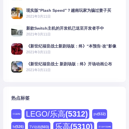
现实版“Plash Speed”？越南玩家为骗过妻子买
PS5上演好戏
2021年3月11日
新款Switch主机的开发机已送至开发者手中
2021年3月11日
《新世纪福音战士新剧场版：终》“本预告·改”影像
公开
2021年3月11日
《新世纪福音战士 新剧场版：终》开场动画公布
2021年3月11日
热点标签
LEGO/乐高
(5312)
pv
(532)
DC
(225)
乐高
(5310)
tv
(526)
TV动画
(503)
亚马逊中国
(188)