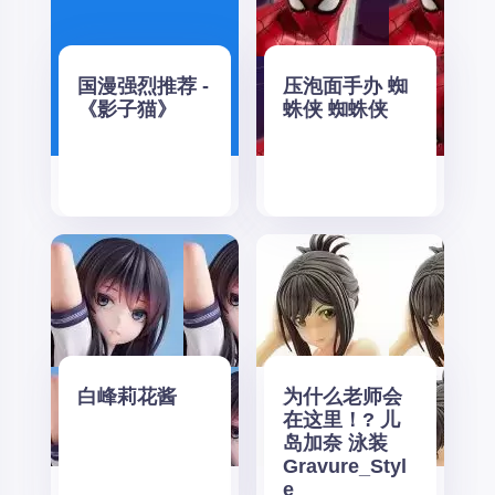
国漫强烈推荐 -
压泡面手办 蜘
《影子猫》
蛛侠 蜘蛛侠
白峰莉花酱
为什么老师会
在这里！? 儿
岛加奈 泳装
Gravure_Styl
e