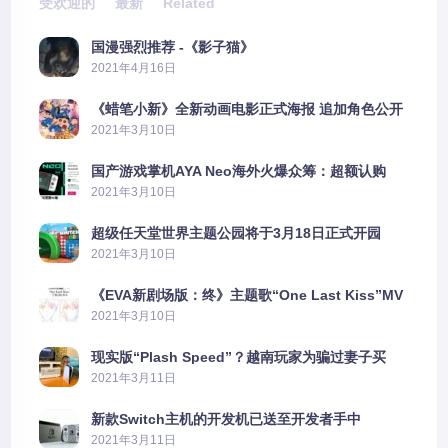
受欢迎的
最新
Related
国漫强烈推荐 -《影子猫》
2021年4月16日
《蜡笔小新》全新动画电影正式海报 追加角色公开
2021年3月10日
国产游戏掌机AYA Neo海外火爆众筹：超额认购
2606%
2021年3月10日
超级任天堂世界主题公园将于3月18日正式开园
2021年3月10日
《EVA新剧场版：终》主题歌“One Last Kiss”MV
公布
2021年3月10日
现实版“Plash Speed”？越南玩家为骗过妻子买
PS5上演好戏
2021年3月11日
新款Switch主机的开发机已送至开发者手中
2021年3月11日