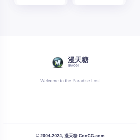
漫天糖
漫ACG!
Welcome to the Paradise Lost
© 2004-2024, 漫天糖 CooCG.com