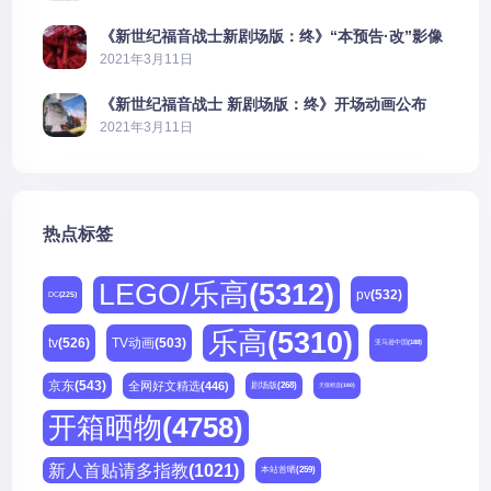
《新世纪福音战士新剧场版：终》“本预告·改”影像
公开
2021年3月11日
《新世纪福音战士 新剧场版：终》开场动画公布
2021年3月11日
热点标签
LEGO/乐高
(5312)
pv
(532)
DC
(225)
乐高
(5310)
tv
(526)
TV动画
(503)
亚马逊中国
(188)
京东
(543)
全网好文精选
(446)
剧场版
(268)
天猫精选
(180)
开箱晒物
(4758)
新人首贴请多指教
(1021)
本站首晒
(259)