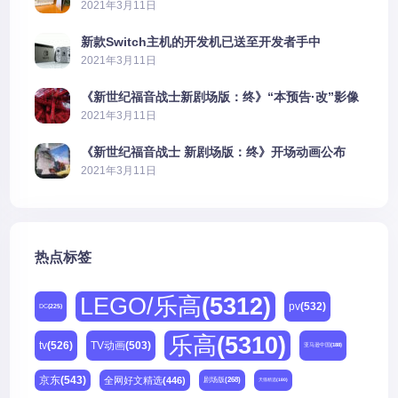
PS5上演好戏
2021年3月11日
新款Switch主机的开发机已送至开发者手中
2021年3月11日
《新世纪福音战士新剧场版：终》“本预告·改”影像
公开
2021年3月11日
《新世纪福音战士 新剧场版：终》开场动画公布
2021年3月11日
热点标签
LEGO/乐高
(5312)
pv
(532)
DC
(225)
乐高
(5310)
tv
(526)
TV动画
(503)
亚马逊中国
(188)
京东
(543)
全网好文精选
(446)
剧场版
(268)
天猫精选
(180)