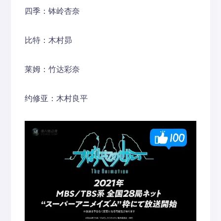
四季：钵岭杏奈
比特：木村昴
莱姆：竹达彩奈
约修亚：木村良平