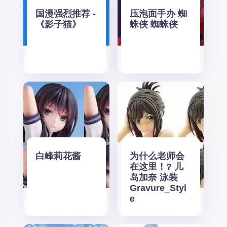
国漫强烈推荐 -
压泡面手办 蜘
《影子猫》
蛛侠 蜘蛛侠
白峰莉花酱
为什么老师会
在这里！? 儿
岛加奈 泳装
Gravure_Styl
e