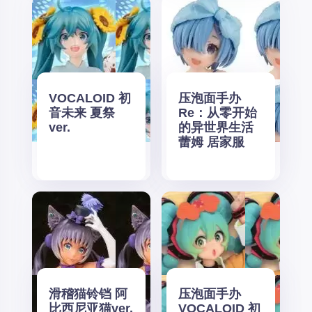
VOCALOID 初
压泡面手办
音未来 夏祭
Re：从零开始
ver.
的异世界生活
蕾姆 居家服
滑稽猫铃铛 阿
压泡面手办
比西尼亚猫ver.
VOCALOID 初