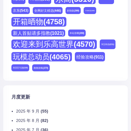
京东
(543)
全网好文精选
(446)
剧场版
(268)
天猫精选
(180)
开箱晒物
(4758)
新人首贴请多指教
(1021)
本站首晒
(259)
欢迎来到乐高世界
(4570)
淘宝精选
(231)
玩模总动员
(4065)
经验攻略
(911)
购物攻略
(273)
美国亚马逊
(230)
月度更新
2025 年 9 月
(55)
2025 年 8 月
(82)
2025 年 7 月
(36)