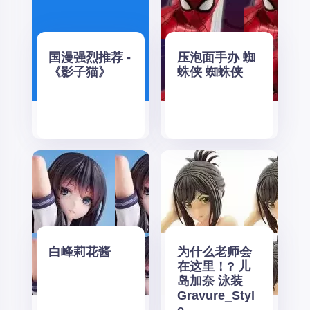
国漫强烈推荐 -
压泡面手办 蜘
《影子猫》
蛛侠 蜘蛛侠
白峰莉花酱
为什么老师会
在这里！? 儿
岛加奈 泳装
Gravure_Styl