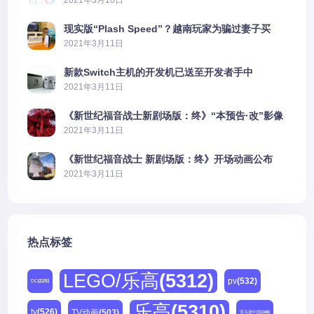
2021年3月10日
现实版“Plash Speed”？越南玩家为骗过妻子买
PS5上演好戏
2021年3月11日
新款Switch主机的开发机已送至开发者手中
2021年3月11日
《新世纪福音战士新剧场版：终》“本预告·改”影像
公开
2021年3月11日
《新世纪福音战士 新剧场版：终》开场动画公布
2021年3月11日
热点标签
LEGO/乐高
(5312)
pv
(532)
DC
(225)
乐高
(5310)
tv
(526)
TV动画
(503)
亚马逊中国
(188)