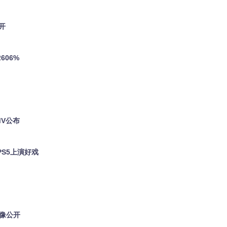
开
606%
MV公布
PS5上演好戏
影像公开