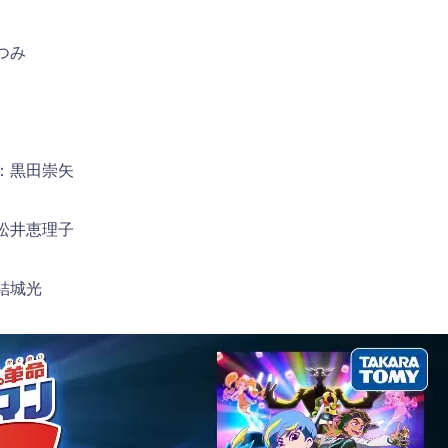
つみ
：黒田崇矢
松井恵理子
結城光