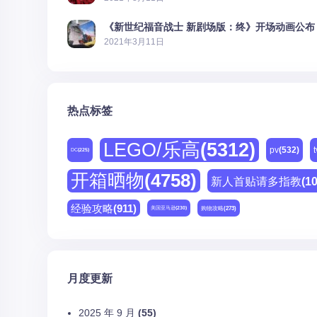
《新世纪福音战士 新剧场版：终》开场动画公布
2021年3月11日
热点标签
LEGO/乐高
(5312)
pv
(532)
t
DC
(225)
开箱晒物
(4758)
新人首贴请多指教
(1
经验攻略
(911)
购物攻略
(273)
美国亚马逊
(230)
月度更新
2025 年 9 月
(55)