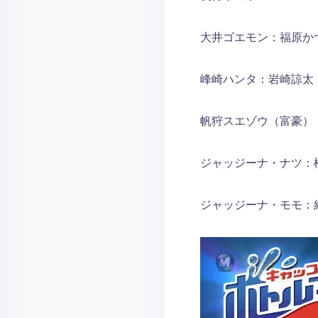
大井ゴエモン：福原か
峰崎ハンタ：岩崎諒太
帆狩スエゾウ（富豪）
ジャッジーナ・ナツ：
ジャッジーナ・モモ：