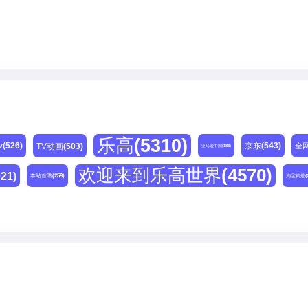
乐高
(5310)
v
(526)
京东
(543)
TV动画
(503)
全
亚马逊中国
(188)
欢迎来到乐高世界
(4570)
021)
本站首晒
(259)
淘宝精选
(