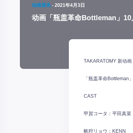
动画资讯
-
2021年4月3日
动画「瓶盖革命Bottleman」1
TAKARATOMY 新动
「瓶盖革命Bottleman
CAST
甲賀コータ：平田真菜
帆狩リョウ：KENN