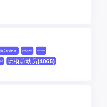
网好文精选
(446)
剧场版
(268)
天猫精选
(180)
玩模总动员
(4065)
231)