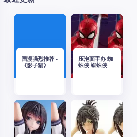
国漫强烈推荐 -
压泡面手办 蜘
《影子猫》
蛛侠 蜘蛛侠