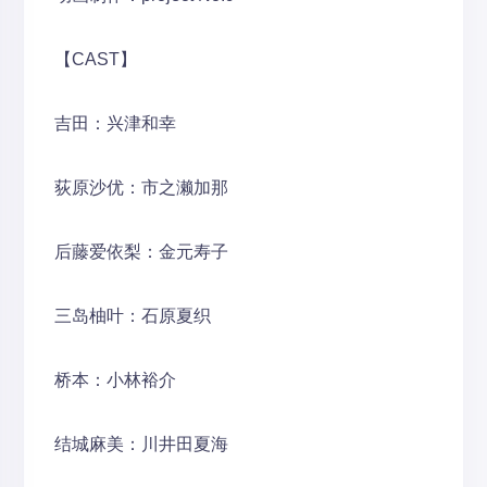
【CAST】
吉田：兴津和幸
荻原沙优：市之濑加那
后藤爱依梨：金元寿子
三岛柚叶：石原夏织
桥本：小林裕介
结城麻美：川井田夏海