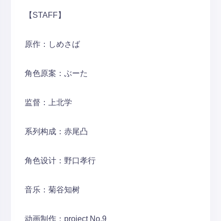
【STAFF】
原作：しめさば
角色原案：ぶーた
监督：上北学
系列构成：赤尾凸
角色设计：野口孝行
音乐：菊谷知树
动画制作：project No.9