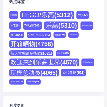
热点标签
LEGO/乐高
(5312)
pv
(532)
DC
(225)
乐高
(5310)
tv
(526)
TV动画
(503)
亚马逊中国
(188)
京东
(543)
全网好文精选
(446)
剧场版
(268)
天猫精选
(180)
开箱晒物
(4758)
新人首贴请多指教
(1021)
本站首晒
(259)
欢迎来到乐高世界
(4570)
淘宝精选
(231)
玩模总动员
(4065)
经验攻略
(911)
购物攻略
(273)
美国亚马逊
(230)
月度更新