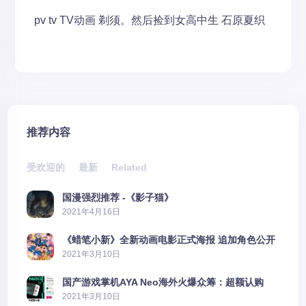
pv
tv
TV动画
剃须。然后捡到女高中生
石原夏织
推荐内容
受欢迎的
最新
Related
国漫强烈推荐 -《影子猫》
2021年4月16日
《蜡笔小新》全新动画电影正式海报 追加角色公开
2021年3月10日
国产游戏掌机AYA Neo海外火爆众筹：超额认购
2606%
2021年3月10日