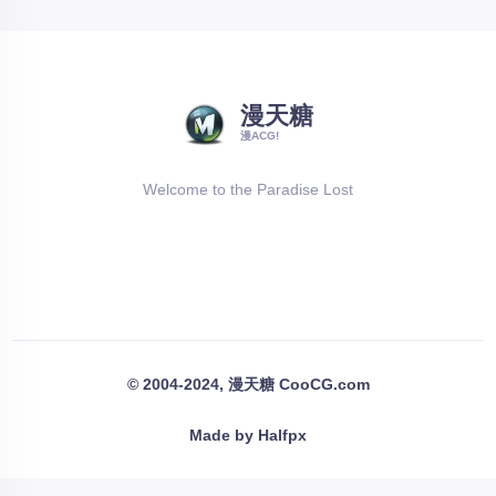
漫天糖
漫ACG!
Welcome to the Paradise Lost
© 2004-2024, 漫天糖 CooCG.com
Made by Halfpx