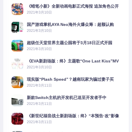
《蜡笔小新》全新动画电影正式海报 追加角色公开
2021年3月10日
国产游戏掌机AYA Neo海外火爆众筹：超额认购
2606%
2021年3月10日
超级任天堂世界主题公园将于3月18日正式开园
2021年3月10日
《EVA新剧场版：终》主题歌“One Last Kiss”MV
公布
2021年3月10日
现实版“Plash Speed”？越南玩家为骗过妻子买
PS5上演好戏
2021年3月11日
新款Switch主机的开发机已送至开发者手中
2021年3月11日
《新世纪福音战士新剧场版：终》“本预告·改”影像
公开
2021年3月11日