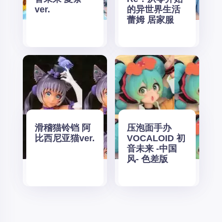
ver.
的异世界生活
蕾姆 居家服
滑稽猫铃铛 阿
压泡面手办
比西尼亚猫ver.
VOCALOID 初
音未来 -中国
风- 色差版