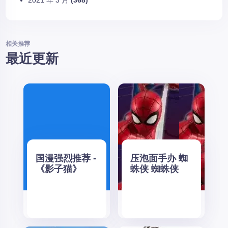
2021 年 3 月
(368)
相关推荐
最近更新
国漫强烈推荐 -
压泡面手办 蜘
《影子猫》
蛛侠 蜘蛛侠