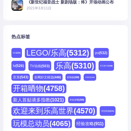
《新世纪福音战士 新剧场版：终》开场动画公布
2021年3月11日
热点标签
LEGO/乐高
(5312)
pv
(532)
DC
(225)
乐高
(5310)
tv
(526)
TV动画
(503)
亚马逊中国
(188)
京东
(543)
全网好文精选
(446)
剧场版
(268)
天猫精选
(180)
开箱晒物
(4758)
新人首贴请多指教
(1021)
本站首晒
(259)
欢迎来到乐高世界
(4570)
淘宝精选
(231)
玩模总动员
(4065)
经验攻略
(911)