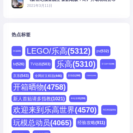
2021年3月11日
热点标签
LEGO/乐高
(5312)
pv
(532)
DC
(225)
乐高
(5310)
tv
(526)
TV动画
(503)
亚马逊中国
(188)
京东
(543)
全网好文精选
(446)
剧场版
(268)
天猫精选
(180)
开箱晒物
(4758)
新人首贴请多指教
(1021)
本站首晒
(259)
欢迎来到乐高世界
(4570)
淘宝精选
(231)
玩模总动员
(4065)
经验攻略
(911)