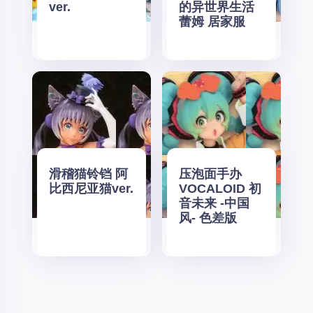
ver.
的异世界生活
蕾姆 居家服
滑稽猫铃铛 阿
压泡面手办
比西尼亚猫ver.
VOCALOID 初
音未来 -中国
风- 色差版