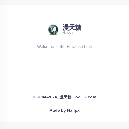
漫天糖
漫ACG!
Welcome to the Paradise Lost
© 2004-2024, 漫天糖 CooCG.com
Made by Halfpx