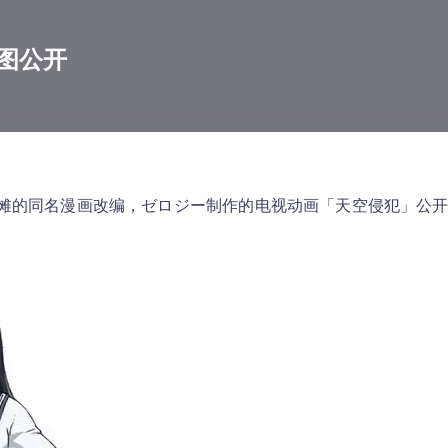
图公开
傩的同名漫画改编，
ゼロジー
制作的电视动画「天空侵犯」公