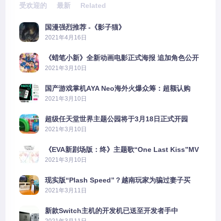
受欢迎的
最新
Related
国漫强烈推荐 -《影子猫》
2021年4月16日
《蜡笔小新》全新动画电影正式海报 追加角色公开
2021年3月10日
国产游戏掌机AYA Neo海外火爆众筹：超额认购
2606%
2021年3月10日
超级任天堂世界主题公园将于3月18日正式开园
2021年3月10日
《EVA新剧场版：终》主题歌“One Last Kiss”MV
公布
2021年3月10日
现实版“Plash Speed”？越南玩家为骗过妻子买
PS5上演好戏
2021年3月11日
新款Switch主机的开发机已送至开发者手中
2021年3月11日