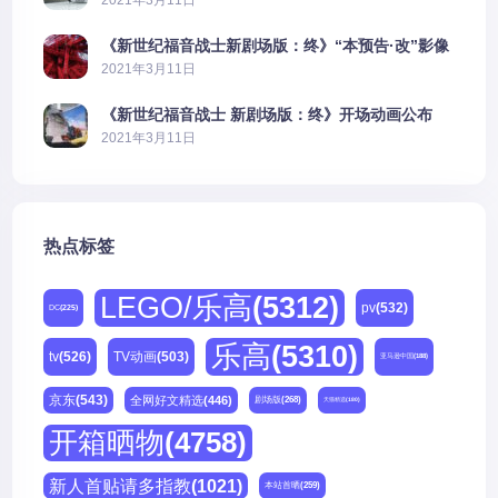
《新世纪福音战士新剧场版：终》“本预告·改”影像
公开
2021年3月11日
《新世纪福音战士 新剧场版：终》开场动画公布
2021年3月11日
热点标签
LEGO/乐高
(5312)
pv
(532)
DC
(225)
乐高
(5310)
tv
(526)
TV动画
(503)
亚马逊中国
(188)
京东
(543)
全网好文精选
(446)
剧场版
(268)
天猫精选
(180)
开箱晒物
(4758)
新人首贴请多指教
(1021)
本站首晒
(259)