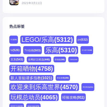
2021年3月11日
热点标签
LEGO/乐高
(5312)
pv
(532)
DC
(225)
乐高
(5310)
tv
(526)
TV动画
(503)
亚马逊中国
(188)
京东
(543)
全网好文精选
(446)
剧场版
(268)
天猫精选
(180)
开箱晒物
(4758)
新人首贴请多指教
(1021)
本站首晒
(259)
欢迎来到乐高世界
(4570)
淘宝精选
(231)
玩模总动员
(4065)
经验攻略
(911)
购物攻略
(273)
美国亚马逊
(230)