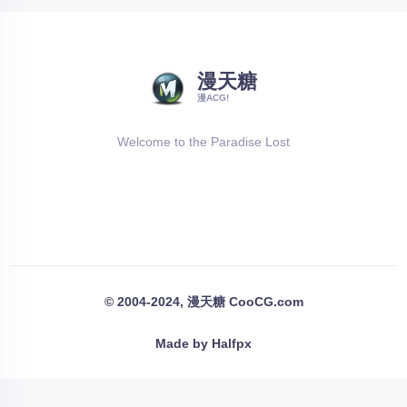
漫天糖
漫ACG!
Welcome to the Paradise Lost
© 2004-2024, 漫天糖 CooCG.com
Made by Halfpx