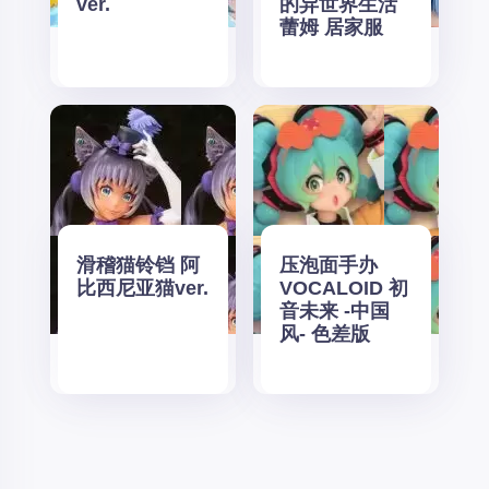
ver.
的异世界生活
蕾姆 居家服
滑稽猫铃铛 阿
压泡面手办
比西尼亚猫ver.
VOCALOID 初
音未来 -中国
风- 色差版