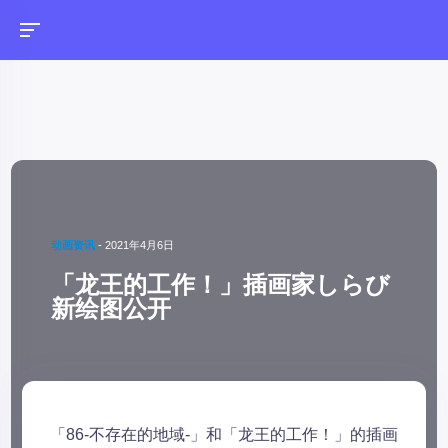
动画资讯
-
2021年4月6日
「龙王的工作！」插画家しらび
新绘图公开
「86-不存在的地域-」和「龙王的工作！」的插画