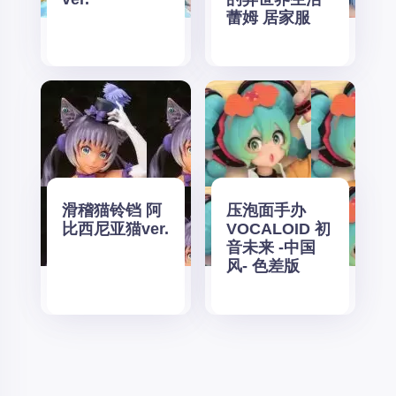
蕾姆 居家服
滑稽猫铃铛 阿
压泡面手办
比西尼亚猫ver.
VOCALOID 初
音未来 -中国
风- 色差版