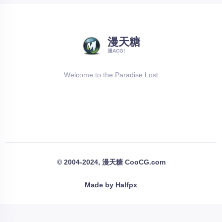
漫天糖
漫ACG!
Welcome to the Paradise Lost
© 2004-2024, 漫天糖 CooCG.com
Made by Halfpx