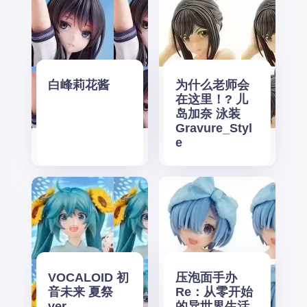
白峰莉花酱
为什么老师会
在这里！? 儿
岛加奈 泳装
Gravure_Styl
e
VOCALOID 初
压泡面手办
音未来 夏祭
Re：从零开始
ver.
的异世界生活