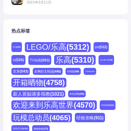
2021年3月11日
热点标签
LEGO/乐高
(5312)
pv
(532)
DC
(225)
乐高
(5310)
tv
(526)
TV动画
(503)
亚马逊中国
(188)
京东
(543)
全网好文精选
(446)
剧场版
(268)
天猫精选
(180)
开箱晒物
(4758)
新人首贴请多指教
(1021)
本站首晒
(259)
欢迎来到乐高世界
(4570)
淘宝精选
(231)
玩模总动员
(4065)
经验攻略
(911)
购物攻略
(273)
美国亚马逊
(230)