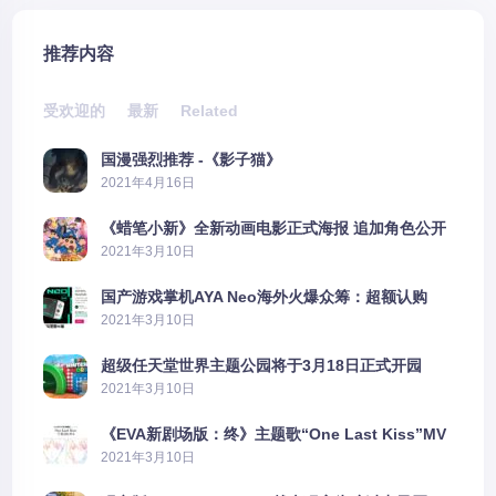
推荐内容
受欢迎的
最新
Related
国漫强烈推荐 -《影子猫》
2021年4月16日
《蜡笔小新》全新动画电影正式海报 追加角色公开
2021年3月10日
国产游戏掌机AYA Neo海外火爆众筹：超额认购
2606%
2021年3月10日
超级任天堂世界主题公园将于3月18日正式开园
2021年3月10日
《EVA新剧场版：终》主题歌“One Last Kiss”MV
公布
2021年3月10日