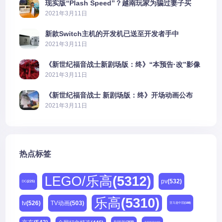
现实版“Plash Speed”？越南玩家为骗过妻子买
PS5上演好戏
2021年3月11日
新款Switch主机的开发机已送至开发者手中
2021年3月11日
《新世纪福音战士新剧场版：终》“本预告·改”影像
公开
2021年3月11日
《新世纪福音战士 新剧场版：终》开场动画公布
2021年3月11日
热点标签
LEGO/乐高
(5312)
pv
(532)
DC
(225)
乐高
(5310)
tv
(526)
TV动画
(503)
亚马逊中国
(188)