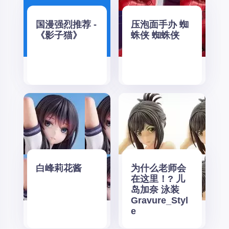
国漫强烈推荐 -
压泡面手办 蜘
《影子猫》
蛛侠 蜘蛛侠
白峰莉花酱
为什么老师会
在这里！? 儿
岛加奈 泳装
Gravure_Styl
e