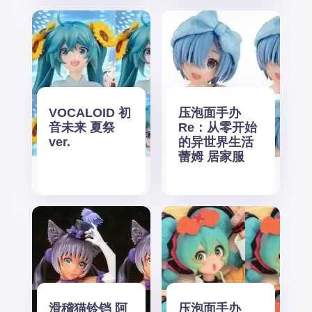
VOCALOID 初
压泡面手办
音未来 夏祭
Re：从零开始
ver.
的异世界生活
蕾姆 居家服
滑稽猫铃铛 阿
压泡面手办