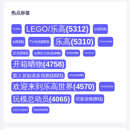
热点标签
LEGO/乐高
(5312)
pv
(532)
DC
(225)
乐高
(5310)
tv
(526)
TV动画
(503)
亚马逊中国
(188)
京东
(543)
全网好文精选
(446)
剧场版
(268)
天猫精选
(180)
开箱晒物
(4758)
新人首贴请多指教
(1021)
本站首晒
(259)
欢迎来到乐高世界
(4570)
淘宝精选
(231)
玩模总动员
(4065)
经验攻略
(911)
购物攻略
(273)
美国亚马逊
(230)