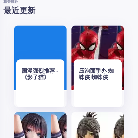
相关推荐
最近更新
国漫强烈推荐 -
压泡面手办 蜘
《影子猫》
蛛侠 蜘蛛侠