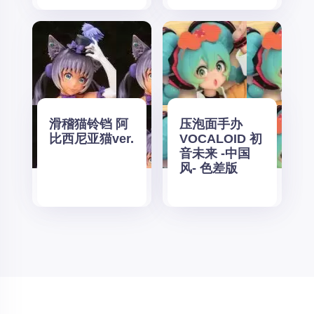
滑稽猫铃铛 阿
压泡面手办
比西尼亚猫ver.
VOCALOID 初
音未来 -中国
风- 色差版