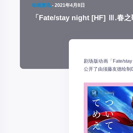
动画资讯
-
2021年4月8日
「Fate/stay night [HF]
剧场版动画「Fate/stay
公开了由须藤友德绘制