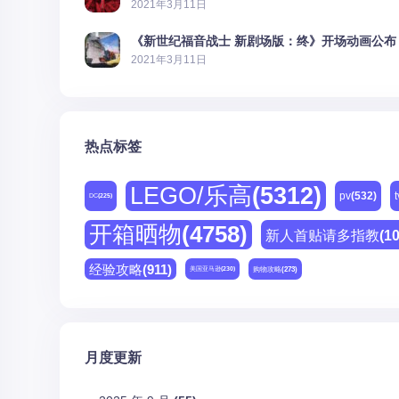
2021年3月11日
《新世纪福音战士 新剧场版：终》开场动画公布
2021年3月11日
热点标签
LEGO/乐高
(5312)
pv
(532)
t
DC
(225)
开箱晒物
(4758)
新人首贴请多指教
(1
经验攻略
(911)
购物攻略
(273)
美国亚马逊
(230)
月度更新