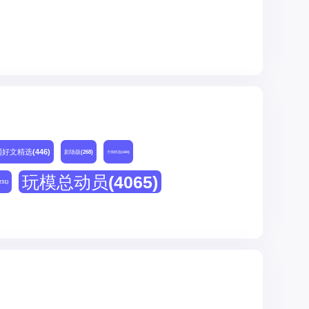
网好文精选
(446)
剧场版
(268)
天猫精选
(180)
玩模总动员
(4065)
231)