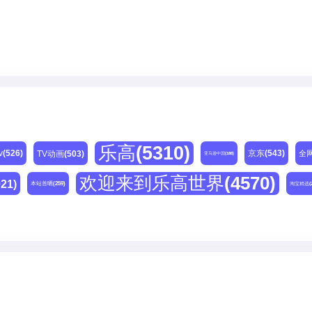
乐高
(5310)
v
(526)
京东
(543)
TV动画
(503)
全
亚马逊中国
(188)
欢迎来到乐高世界
(4570)
021)
本站首晒
(259)
淘宝精选
(