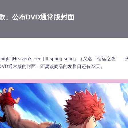
 Ⅲ.春之歌」公布DVD通常版封面
 night [Heaven’s Feel]Ⅲ.spring song」（又名「命运
DVD通常版的封面，距离该商品的发售日还有22天。