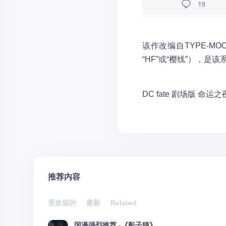
该作改编自TYPE-MOO
“HF”或“樱线”），
DC
fate
剧场版
命运之
推荐内容
受欢迎的
最新
Related
国漫强烈推荐 -《影子猫》