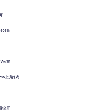
开
606%
MV公布
PS5上演好戏
影像公开