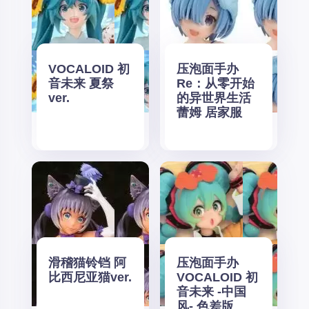
VOCALOID 初
压泡面手办
音未来 夏祭
Re：从零开始
ver.
的异世界生活
蕾姆 居家服
滑稽猫铃铛 阿
压泡面手办
比西尼亚猫ver.
VOCALOID 初
音未来 -中国
风- 色差版