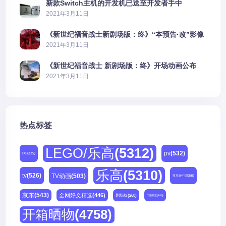
新款Switch主机的开发机已送至开发者手中
2021年3月11日
《新世纪福音战士新剧场版：终》“本预告·改”影像
公开
2021年3月11日
《新世纪福音战士 新剧场版：终》开场动画公布
2021年3月11日
热点标签
LEGO/乐高
(5312)
pv
(532)
DC
(225)
乐高
(5310)
tv
(526)
TV动画
(503)
亚马逊中国
(188)
京东
(543)
全网好文精选
(446)
剧场版
(268)
天猫精选
(180)
开箱晒物
(4758)