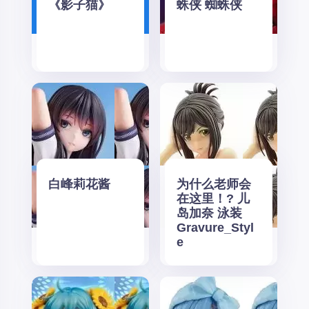
《影子猫》
蛛侠 蜘蛛侠
白峰莉花酱
为什么老师会
在这里！? 儿
岛加奈 泳装
Gravure_Styl
e