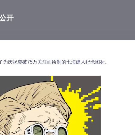
公开
了为庆祝突破75万关注而绘制的七海建人纪念图标。