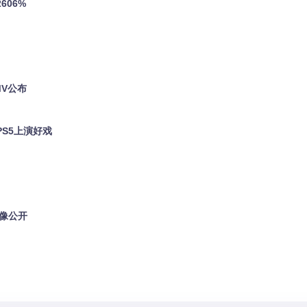
606%
MV公布
PS5上演好戏
影像公开