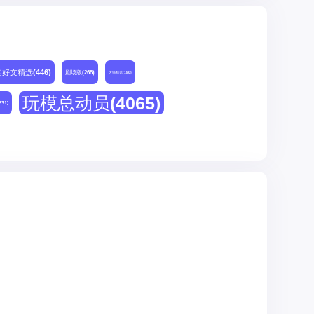
网好文精选
(446)
剧场版
(268)
天猫精选
(180)
玩模总动员
(4065)
231)