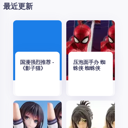
最近更新
国漫强烈推荐 -
压泡面手办 蜘
《影子猫》
蛛侠 蜘蛛侠