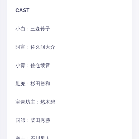
CAST
小白：三森铃子
阿宣：佐久间大介
小青：佐仓绫音
肚兜：杉田智和
宝青坊主：悠木碧
国師：柴田秀勝
道士：石川界人