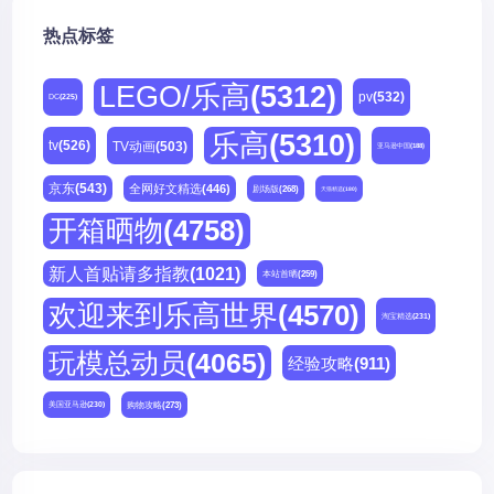
热点标签
LEGO/乐高
(5312)
pv
(532)
DC
(225)
乐高
(5310)
tv
(526)
TV动画
(503)
亚马逊中国
(188)
京东
(543)
全网好文精选
(446)
剧场版
(268)
天猫精选
(180)
开箱晒物
(4758)
新人首贴请多指教
(1021)
本站首晒
(259)
欢迎来到乐高世界
(4570)
淘宝精选
(231)
玩模总动员
(4065)
经验攻略
(911)
购物攻略
(273)
美国亚马逊
(230)