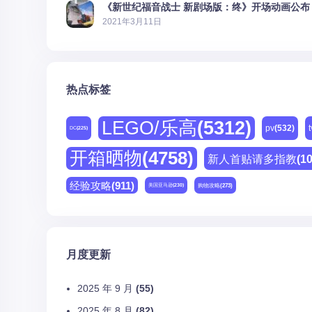
《新世纪福音战士 新剧场版：终》开场动画公布
2021年3月11日
热点标签
LEGO/乐高
(5312)
pv
(532)
t
DC
(225)
开箱晒物
(4758)
新人首贴请多指教
(1
经验攻略
(911)
购物攻略
(273)
美国亚马逊
(230)
月度更新
2025 年 9 月
(55)
2025 年 8 月
(82)