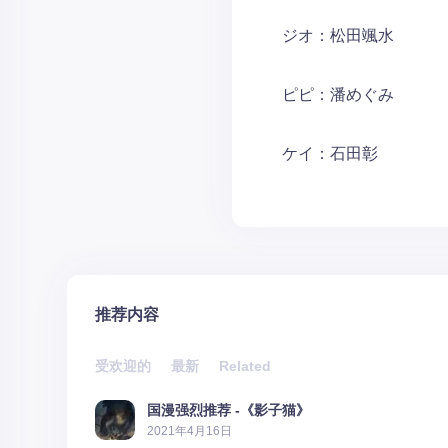
ジオ：松田颯水
ピピ：潘めぐみ
ケイ：石田彰
推荐内容
受欢迎的
最新
Related
国漫强烈推荐 -《影子猫》
2021年4月16日