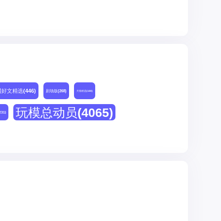
网好文精选
(446)
剧场版
(268)
天猫精选
(180)
玩模总动员
(4065)
231)