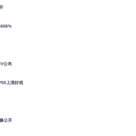
开
606%
MV公布
PS5上演好戏
影像公开