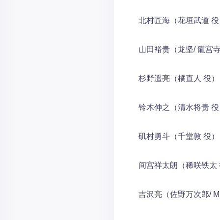
北村匠海（花垣武道 役
山田裕贵（龙坚/ 龍宫寺
杉野遥亮（橘直人 役）
铃木伸之（清水将贵 役
矶村勇斗（千堂敦 役）
间宫祥太朗（稀咲铁太 
吉沢亮（佐野万次郎/ MI