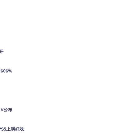
开
606%
MV公布
PS5上演好戏