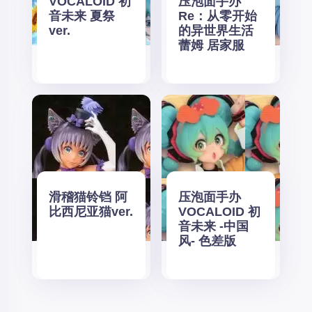
VOCALOID 初
压泡面手办
音未来 夏祭
Re：从零开始
ver.
的异世界生活
蕾姆 居家服
滑稽猫铃铛 阿
压泡面手办
比西尼亚猫ver.
VOCALOID 初
音未来 -中国
风- 色差版