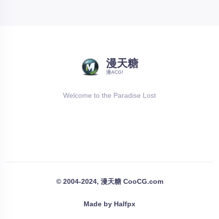
漫天糖
漫ACG!
Welcome to the Paradise Lost
© 2004-2024, 漫天糖 CooCG.com
Made by Halfpx