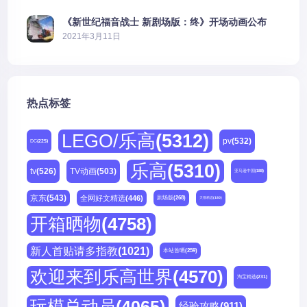
《新世纪福音战士 新剧场版：终》开场动画公布
2021年3月11日
热点标签
LEGO/乐高
(5312)
pv
(532)
DC
(225)
乐高
(5310)
tv
(526)
TV动画
(503)
亚马逊中国
(188)
京东
(543)
全网好文精选
(446)
剧场版
(268)
天猫精选
(180)
开箱晒物
(4758)
新人首贴请多指教
(1021)
本站首晒
(259)
欢迎来到乐高世界
(4570)
淘宝精选
(231)
玩模总动员
(4065)
经验攻略
(911)