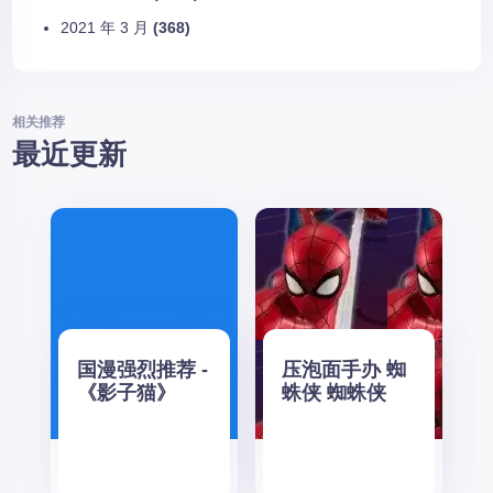
2021 年 3 月
(368)
相关推荐
最近更新
国漫强烈推荐 -
压泡面手办 蜘
《影子猫》
蛛侠 蜘蛛侠