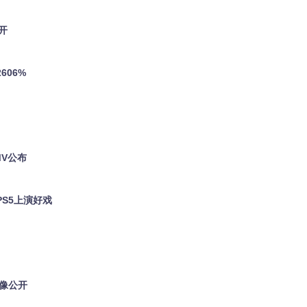
开
606%
MV公布
PS5上演好戏
影像公开